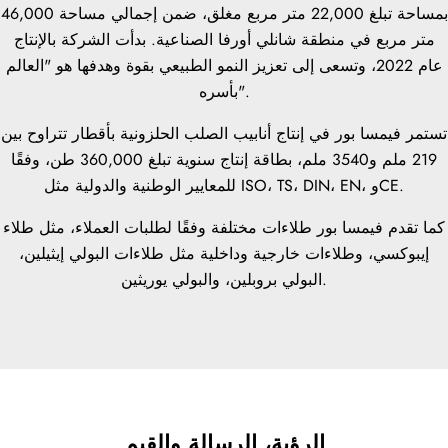
بمساحة تبلغ 22,000 متر مربع مغلق، ضمن إجمالي مساحة 46,000
متر مربع في منطقة شانلي أورفا الصناعية. بدأت الشركة بالإنتاج
عام 2022، وتسعى إلى تعزيز النمو الطبيعي بقوة وهدفها هو "العالم
بأسره".
تستمر فيمسا بور في إنتاج أنابيب الصلب الحلزونية بأقطار تتراوح بين
219 ملم و3540 ملم، بطاقة إنتاج سنوية تبلغ 360,000 طن، وفقًا
للمعايير الوطنية والدولية مثل ISO، TS، DIN، EN، وCE.
كما تقدم فيمسا بور طلاءات مختلفة وفقًا لطلبات العملاء، مثل طلاء
إيبوكسي، وطلاءات خارجية وداخلية مثل طلاءات البولي إيثيلين،
البولي بروبلين، والبولي يوريثين.
الرؤية، الرسالة والقيم